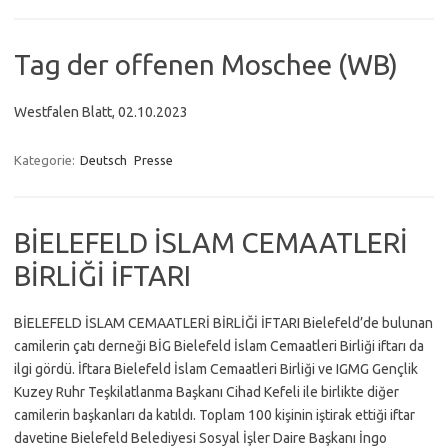
Tag der offenen Moschee (WB)
Westfalen Blatt, 02.10.2023
Kategorie:
Deutsch
Presse
BİELEFELD İSLAM CEMAATLERİ
BİRLİĞİ İFTARI
BİELEFELD İSLAM CEMAATLERİ BİRLİĞİ İFTARI Bielefeld’de bulunan
camilerin çatı derneği BİG Bielefeld İslam Cemaatleri Birliği iftarı da
ilgi gördü. İftara Bielefeld İslam Cemaatleri Birliği ve IGMG Gençlik
Kuzey Ruhr Teşkilatlanma Başkanı Cihad Kefeli ile birlikte diğer
camilerin başkanları da katıldı. Toplam 100 kişinin iştirak ettiği iftar
davetine Bielefeld Belediyesi Sosyal İşler Daire Başkanı İngo