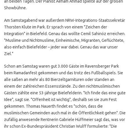
an beiden Tagen. Der Pianist Aeham Ahmad spielte auf der großen
Showbühne.
Am Samstagabend war außerdem NRW-Integrations-Staatssekretär
Thorsten Klute im Park. Er sprach von einem "Zeichen der
Integration" in Bielefeld. Genau das wollte Cemil Sahinöz erreichen.
"Muslime und Nichtmuslime, Einheimische, Migranten, Geflüchtete,
also einfach Bielefelder – jeder war dabei. Genau das war unser
Ziel."
Schon am Samstag waren gut 3.000 Gäste im Ravensberger Park
beim Ramadanfest gekommen und das trotz des Fußballspiels. Sie
alle saßen an mehr als 80 Bierzeltgarnituren oder standen an
einem der zahlreichen Essensstände. Zu den nichtmuslimischen
Gästen zählte eine 53-jährige Bielefelderin. "Ich finde das eine gute
Idee", sagt sie. "Offenheit ist wichtig", deshalb sei sie zum Fest
gekommen. Thomas Nauerth findet es "schön, dass die
muslimischen Gemeinden auch mal in die Öffentlichkeit gehen". Die
zufällig anwesende Rentnerin Gabriele Hüffmeier sagt das, was vor
ihr schon Ex-Bundespräsident Christian Wulff formulierte: "Die