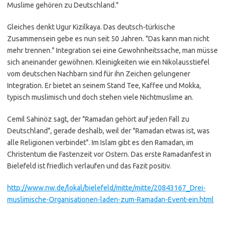
Muslime gehören zu Deutschland."
Gleiches denkt Ugur Kizilkaya. Das deutsch-türkische
Zusammensein gebe es nun seit 50 Jahren. "Das kann man nicht
mehr trennen." Integration sei eine Gewohnheitssache, man müsse
sich aneinander gewöhnen. Kleinigkeiten wie ein Nikolausstiefel
vom deutschen Nachbarn sind für ihn Zeichen gelungener
Integration. Er bietet an seinem Stand Tee, Kaffee und Mokka,
typisch muslimisch und doch stehen viele Nichtmuslime an.
Cemil Sahinöz sagt, der "Ramadan gehört auf jeden Fall zu
Deutschland", gerade deshalb, weil der "Ramadan etwas ist, was
alle Religionen verbindet". Im Islam gibt es den Ramadan, im
Christentum die Fastenzeit vor Ostern. Das erste Ramadanfest in
Bielefeld ist friedlich verlaufen und das Fazit positiv.
http://www.nw.de/lokal/bielefeld/mitte/mitte/20843167_Drei-
muslimische-Organisationen-laden-zum-Ramadan-Event-ein.html