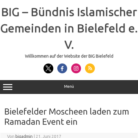
Zum
Inhalt
BIG – Bündnis Islamischer
springen
Gemeinden in Bielefeld e.
V.
Willkommen auf der Website der BIG Bielefeld
Menü
Bielefelder Moscheen laden zum
Ramadan Event ein
Von
bigadmin
|
21. Juni 2017